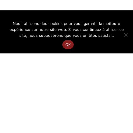
Nous utilisons des cookies pour vous garantir la meilleure
expérience sur notre site web. Si vous continuez à utiliser ce
site, nous supposerons que vous en êtes satisfait.
OK
EN
FR
Charlotte Courtois
Conférencière en diversité culturelle