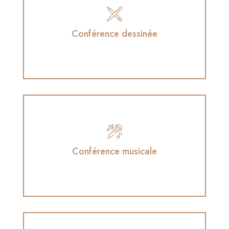
Conférence dessinée
Conférence dessinée
en collaboration avec le sketchnoteur Éric
Simon
Conférence musicale
Conférence musicale
en collaboration avec la chanteuse indienne
Parveen Sabrina Khan