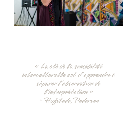
« La clé de la sensibilité
interculturelle est d’apprendre à
séparer l’observation de
l’interprétation »
– Hofstede, Pedersen