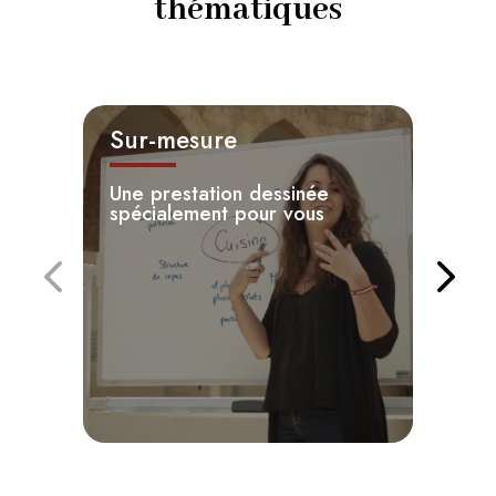
thématiques
Sur-mesure
Une prestation dessinée
C
spécialement pour vous
l
l