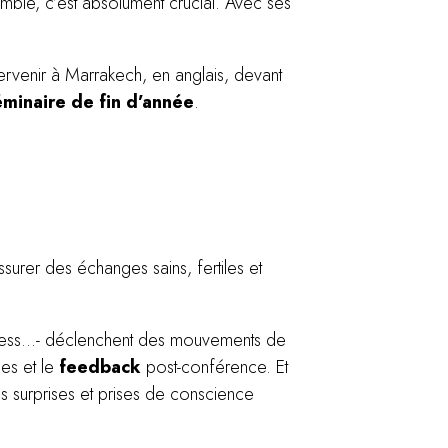
mble, c’est absolument crucial. Avec ses
tervenir à Marrakech, en anglais, devant
éminaire de fin d’année
.
urer des échanges sains, fertiles et
.
usiness…- déclenchent des mouvements de
ses et le
feedback
post-conférence. Et
s surprises et prises de conscience