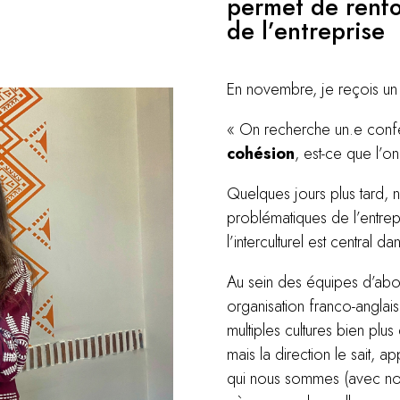
permet de renfor
de l’entreprise
En novembre, je reçois un
« On recherche un.e confé
cohésion
, est-ce que l’o
Quelques jours plus tard,
problématiques de l’entrepr
l’interculturel est central d
Au sein des équipes d’abord
organisation franco-anglai
multiples cultures bien plus
mais la direction le sait, 
qui nous sommes (avec nos