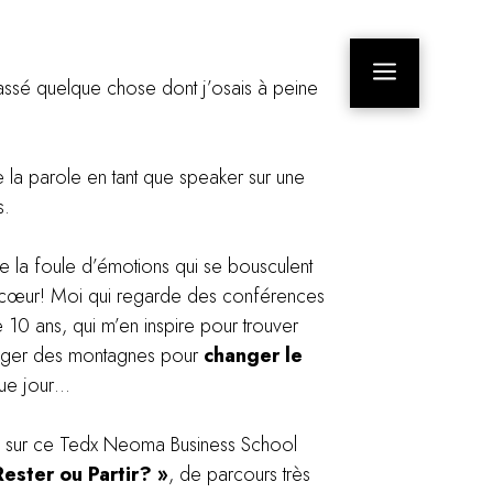
a
t passé quelque chose dont j’osais à peine
.
re la parole en tant que speaker sur une
s
.
 la foule d’émotions qui se bousculent
 cœur! Moi qui regarde des conférences
 10 ans, qui m’en inspire pour trouver
ouger des montagnes pour
changer le
que jour…
s sur ce Tedx Neoma Business School
Rester ou Partir? »
, de parcours très