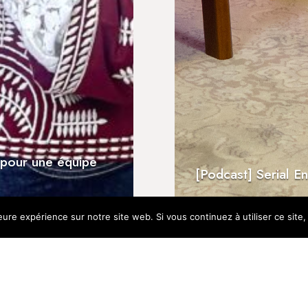
équipe
Aux Invalides, réception du Troph
e RCF Bretagne
Positive Impact de Neoma Alumni
[Podcast] Serial E
eure expérience sur notre site web. Si vous continuez à utiliser ce sit