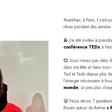
Avant-hier, à Paris, il s’es
rêver pendant des années
🎤 J’ai été invitée à prend
conférence TEDx
à Pari
💞 Vous n’avez pas idée de
dans ma tête et dans mon
Ted et Tedx depuis plus de
l’énergie nécessaire à b
monde
, un peu plus cha
😮 Nous étions 7 speaker
Rouen
autour du thème
« 