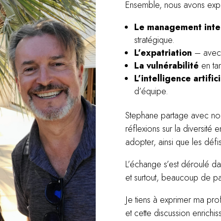
Ensemble, nous avons expl
Le management inter
stratégique.
L’expatriation
– avec s
La vulnérabilité
en tan
L’intelligence artifici
d’équipe.
Stephane partage avec nous
réflexions sur la diversité 
adopter, ainsi que les défi
L’échange s’est déroulé dan
et surtout, beaucoup de pa
Je tiens à exprimer ma pr
et cette discussion enrichis