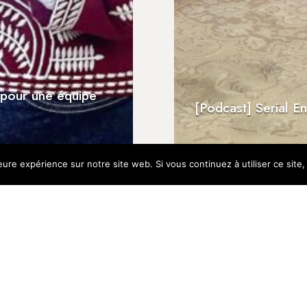
l pour une équipe
Aux Invalides, récepti
e RCF Bretagne
Positive Impact de Ne
[Podcast] Serial E
eure expérience sur notre site web. Si vous continuez à utiliser ce sit