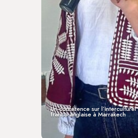
Un conférence sur l’interculture
franco-anglaise à Marrakech
[Presse] Invitée au micro d