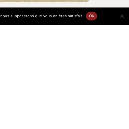
e, nous supposerons que vous en êtes satisfait.
OK
EN
FR