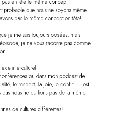
s pas en tête le même concept.
ment probable que nous ne soyons même
’avons pas le même concept en tête!
que je me suis toujours posées, mais
t épisode, je ne vous raconte pas comme
ion.
xte interculturel.
 conférences ou dans mon podcast de
é, le respect, la joie, le conflit… Il est
ividus nous ne parlions pas de la même
nes de cultures différentes!