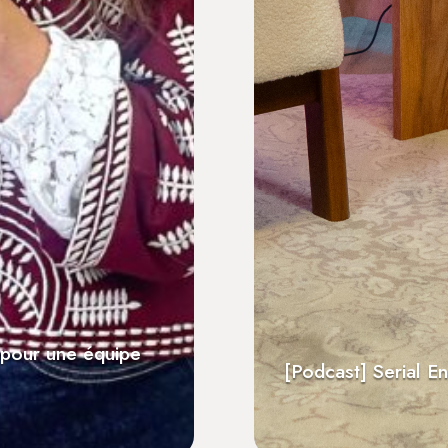
l pour une équipe
Aux Invalides, récepti
e RCF Bretagne
Positive Impact de Ne
[Podcast] Serial E