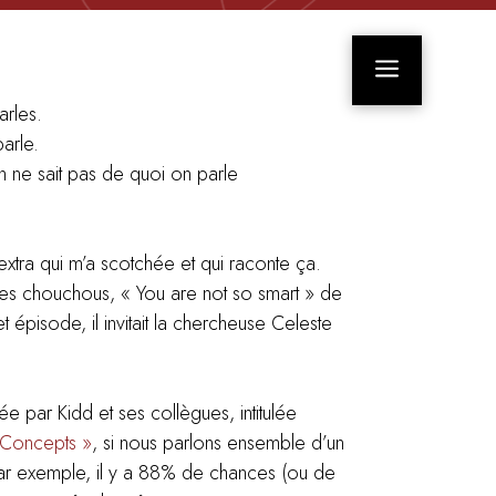
a
arles.
arle.
 ne sait pas de quoi on parle
extra qui m’a scotchée et qui raconte ça.
es chouchous, « You are not so smart » de
et épisode, il invitait la chercheuse Celeste
 par Kidd et ses collègues, intitulée
n Concepts »
, si nous parlons ensemble d’un
par exemple, il y a 88% de chances (ou de