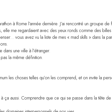
marathon à Rome l’année dernière. J’ai rencontré un groupe de
es, elle me regardaient avec des yeux ronds comme des billes
enser… vous avez vu la liste de mes « mad skills » dans la pa
hons.
le dans une ville à l’étranger.
 pas la même définition.
ximum les choses telles qu’on les comprend, et on invite la p
t à ça aussi. Comprendre que ce qui se passe dans la tête de 
us les domaines interpersonnels de nos vies.