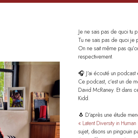
Je ne sais pas de quoi tu p
Tu ne sais pas de quoi je p
On ne sait même pas qu’on
respectivement.
🎧 J’ai écouté un podcast 
Ce podcast, c’est un de m
David McRaney
. Et dans c
Kidd
.
🐧 D’après une étude menée
« Latent Diversity in Huma
sujet, disons un pingouin 