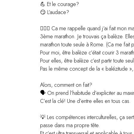
💪 Et le courage?
😏 L’audace?
🏃🏽‍♀️ Ca me rappelle quand j’ai fait mon 
3ème marathon. Je trouvais ça balèze. Ell
marathon toute seule à Rome. (Ca me fait p
Pour moi, être balèze c’était courir 3 marat
Pour elles, être balèze c’est partir toute seu
Pas le même concept de la « balézitude »,
Alors, comment on fait?
🗣️ On prend l’habitude d’expliciter au ma
C’est la clé! Une d’entre elles en tous cas.
💡 Les compétences interculturelles, ça ser
passe dans ma propre tête.
Et c’est ultra transversal et applicable à to