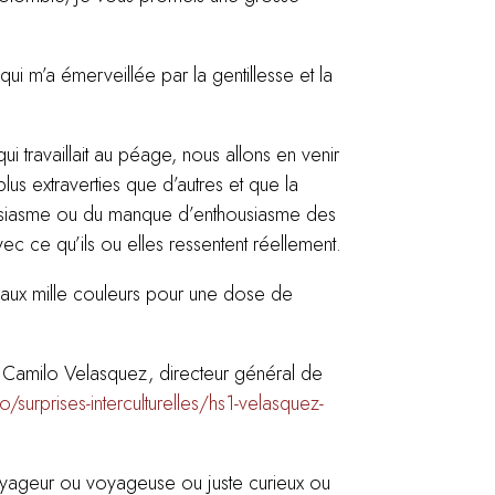
i m’a émerveillée par la gentillesse et la
travaillait au péage, nous allons en venir
plus extraverties que d’autres et que la
ousiasme ou du manque d’enthousiasme des
ec ce qu’ils ou elles ressentent réellement.
aux mille couleurs pour une dose de
n Camilo Velasquez, directeur général de
co/surprises-interculturelles/hs1-velasquez-
yageur ou voyageuse ou juste curieux ou