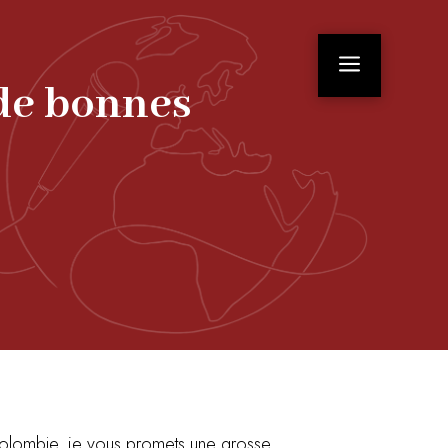
a
n de bonnes
olombie, je vous promets une grosse