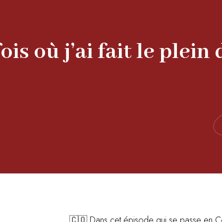
ois où j’ai fait le plei
🇨🇴 Dans cet épisode qui se passe en C