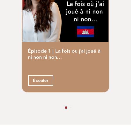
Épis
Épisode 1 | La fois ou j’ai joué à
un g
ni non ni non…
Éco
Écouter