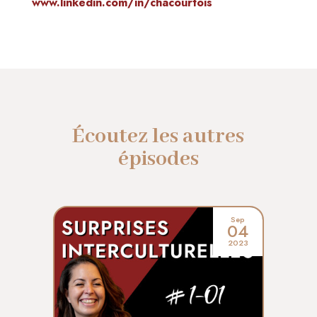
www.linkedin.com/in/chacourtois
Écoutez les autres
épisodes
Sep
04
2023