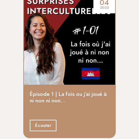
04
2023
Épis
Épisode 1 | La fois ou j’ai joué à
un g
ni non ni non…
Éco
Écouter