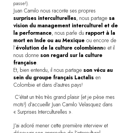
passe!).
Juan Camilo nous raconte ses propres
surprises interculturelles
, nous partage
sa
vision du management interculturel et de
la performance
, nous parle du
rapport à la
mort en Inde ou au Mexique
ou encore de
l’
évolution de la culture colombienn
e et il
nous donne
son regard sur la culture
française
.
Et, bien entendu, il nous partage
son vécu au
sein du groupe français Lactalis
en
Colombie et dans d’autres pays!
C’était un très très grand plaisir (et je pèse mes
mots!) d’accueillir Juan Camilo Velasquez dans
« Surprises Interculturelles ».
J’ai adoré mener cette première interview et
découvrir son approche de l’interculturel,