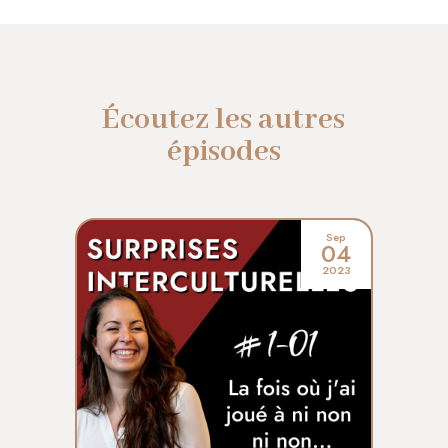
Écoutez les autres
épisodes
Sep
04
2023