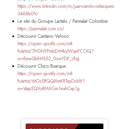
https://www.linkedin.com/in/juan-camilo-velasquez-
3468b09/
Le site du Groupe Lactalis / Parmalat Colombie:
https://parmalat.com.co/
Découvrir Caetano Veloso:
https://open.spotify.com/intl-
fr/artist/7HGNYPmbDrMkylWqeFCOIQ?
si=8ew0bihHS52_0vwYDP_Uhg
Découvrir Chico Buarque:
https://open.spotify.com/intl-
fr/artist/6tOsSffQQIXmK8TqsDck8t?
si=Vaip5QYoRM6Gm1wxhCxp1g