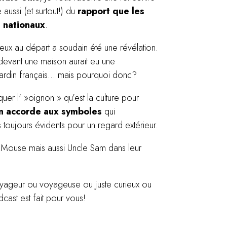
ussi (et surtout!) du
rapport que les
s nationaux
.
ux au départ a soudain été une révélation.
t devant une maison aurait eu une
n jardin français… mais pourquoi donc?
er l' »oignon » qu’est la culture pour
’on accorde aux symboles
qui
s toujours évidents pour un regard extérieur.
 Mouse mais aussi Uncle Sam dans leur
yageur ou voyageuse ou juste curieux ou
dcast est fait pour vous!