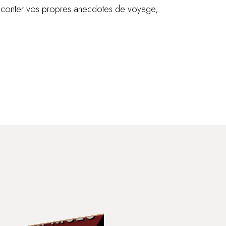
e raconter vos propres anecdotes de voyage,
Sep
19