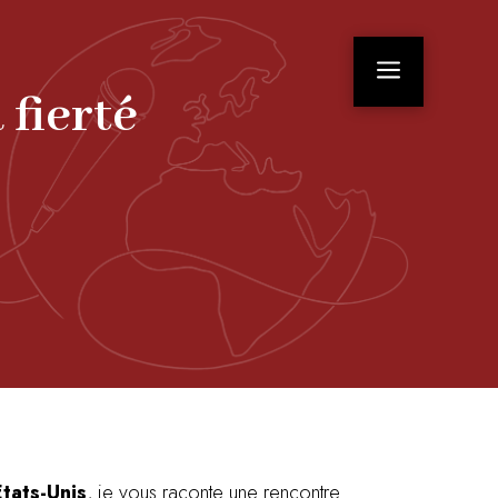
a
 fierté
Etats-Unis
, je vous raconte une rencontre