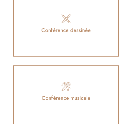
Conférence dessinée
Conférence dessinée
en collaboration avec le sketchnoteur Éric
Simon
Conférence musicale
Conférence musicale
en collaboration avec la chanteuse indienne
Parveen Sabrina Khan