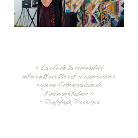
« La clé de la sensibilité
interculturelle est d’apprendre à
séparer l’observation de
l’interprétation »
– Hofstede, Pedersen