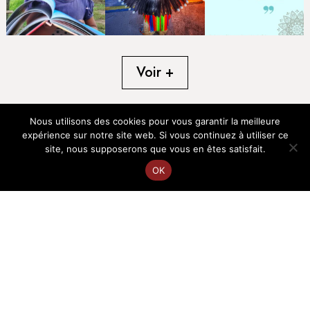
Voir +
Nous utilisons des cookies pour vous garantir la meilleure
expérience sur notre site web. Si vous continuez à utiliser ce
site, nous supposerons que vous en êtes satisfait.
OK
EN
FR